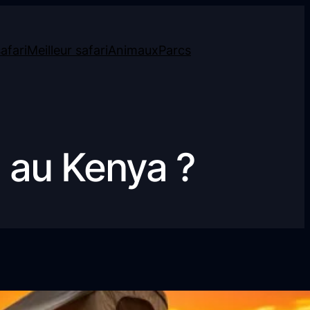
afari
Meilleur safari
Animaux
Parcs
 au Kenya ?